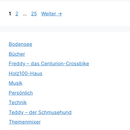
Seite
Seite
Seite
1
2
…
25
Weiter
→
Bodensee
Bücher
Freddy – das Centurion-Crossbike
Holz100-Haus
Musik
Persönlich
Technik
Teddy – der Schmusehund
Themenmixer