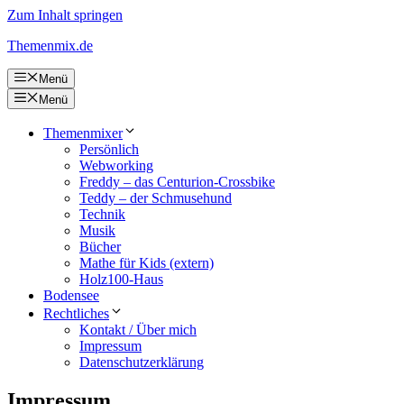
Zum Inhalt springen
Themenmix.de
Menü
Menü
Themenmixer
Persönlich
Webworking
Freddy – das Centurion-Crossbike
Teddy – der Schmusehund
Technik
Musik
Bücher
Mathe für Kids (extern)
Holz100-Haus
Bodensee
Rechtliches
Kontakt / Über mich
Impressum
Datenschutzerklärung
Impressum