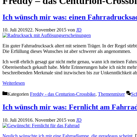
Freddy – das Centurion-Crossb
Ich wünsch mir was: einen Fahrradrucksac
10. Juli 2019
22. November 2015
von
JD
Ein guter Fahrradrucksack altert mit seinem Träger. In der Regel sti
Die Erfüllung dieses Wunsches ist aber schwerer als angenommen.
Ich weiß ehrlich gesagt gar nicht mehr genau, wann ich meinen Fah
Obereisenbach gekauft habe. Mehr Erinnerungen habe ich nicht mehr a
beschreibenden Merkmale sind inzwischen bis zur Unkenntlichkeit abg
Weiterlesen
Kategorien
Freddy - das Centurion-Crossbike
,
Themenmixer
Sc
Ich wünsch mir was: Fernlicht am Fahrra
10. Juli 2019
16. November 2015
von
JD
Neulich wünschte ich mir eine Fahrradlampe, die geradeaus scheint.
D