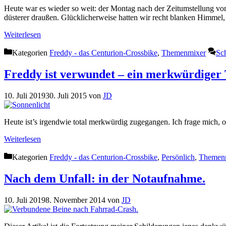
Heute war es wieder so weit: der Montag nach der Zeitumstellung von
düsterer draußen. Glücklicherweise hatten wir recht blanken Himmel
Weiterlesen
Kategorien
Freddy - das Centurion-Crossbike
,
Themenmixer
Sc
Freddy ist verwundet – ein merkwürdiger
10. Juli 2019
30. Juli 2015
von
JD
Heute ist’s irgendwie total merkwürdig zugegangen. Ich frage mich, ob
Weiterlesen
Kategorien
Freddy - das Centurion-Crossbike
,
Persönlich
,
Themen
Nach dem Unfall: in der Notaufnahme.
10. Juli 2019
8. November 2014
von
JD