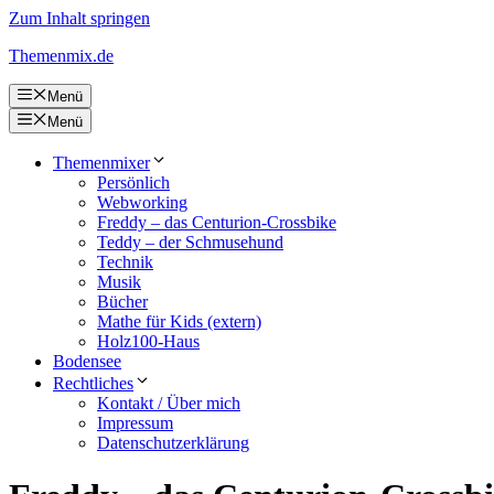
Zum Inhalt springen
Themenmix.de
Menü
Menü
Themenmixer
Persönlich
Webworking
Freddy – das Centurion-Crossbike
Teddy – der Schmusehund
Technik
Musik
Bücher
Mathe für Kids (extern)
Holz100-Haus
Bodensee
Rechtliches
Kontakt / Über mich
Impressum
Datenschutzerklärung