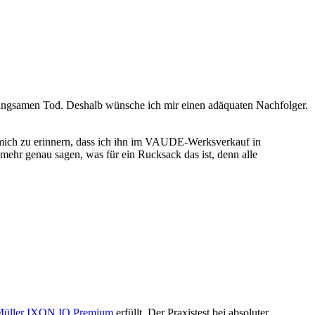
en langsamen Tod. Deshalb wünsche ich mir einen adäquaten Nachfolger.
 mich zu erinnern, dass ich ihn im VAUDE-Werksverkauf in
mehr genau sagen, was für ein Rucksack das ist, denn alle
Müller IXON IQ Premium
erfüllt. Der Praxistest bei absoluter