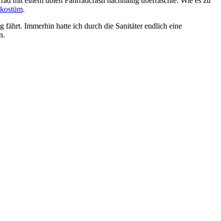
ad mit einem üblen Fahrradcrash nachhaltig überraschte. Wie es zu
nkostüm
.
ährt. Immerhin hatte ich durch die Sanitäter endlich eine
n.