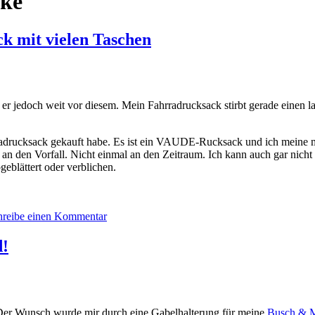
ike
k mit vielen Taschen
rbt er jedoch weit vor diesem. Mein Fahrradrucksack stirbt gerade ein
rradrucksack gekauft habe. Es ist ein VAUDE-Rucksack und ich meine
n den Vorfall. Nicht einmal an den Zeitraum. Ich kann auch gar nicht 
eblättert oder verblichen.
hreibe einen Kommentar
d!
er Wunsch wurde mir durch eine Gabelhalterung für meine
Busch & 