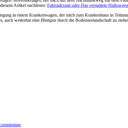
würdigen Novembertages, der mich auf dem Nachhauseweg mit dem Fahrr
diesem Artikel nachlesen:
Fahrradcrash oder Das verspätete Hallowee
orgung in einem Krankenwagen, der mich zum Krankenhaus in Tettnang f
 auch weiterhin eine Blutspur durch die Bodenseelandschaft zu ziehe
Kommentare