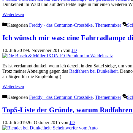
Dunkelheit im Wald und auf dem Felde legte in mir einen weiteren Wun
Weiterlesen
Kategorien
Freddy - das Centurion-Crossbike
,
Themenmixer
Sc
Ich wünsch mir was: eine Fahrradlampe di
10. Juli 2019
9. November 2015
von
JD
Es ist verdammt dunkel, wenn ich derzeit in den Sattel steige, um vo
Trotz meiner Abneigung gegen das
Radfahren bei Dunkelheit
. Dennoc
an Jürgen für die Empfehlung!)
Weiterlesen
Kategorien
Freddy - das Centurion-Crossbike
,
Themenmixer
Sc
Top5-Liste der Gründe, warum Radfahren 
10. Juli 2019
26. Oktober 2015
von
JD