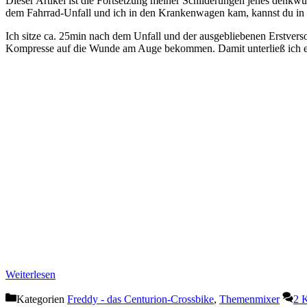
Dieser Artikel ist die Fortsetzung meiner Schilderungen jenes denk
dem Fahrrad-Unfall und ich in den Krankenwagen kam, kannst du in 
Ich sitze ca. 25min nach dem Unfall und der ausgebliebenen Erstvers
Kompresse auf die Wunde am Auge bekommen. Damit unterließ ich es,
Weiterlesen
Kategorien
Freddy - das Centurion-Crossbike
,
Themenmixer
2 