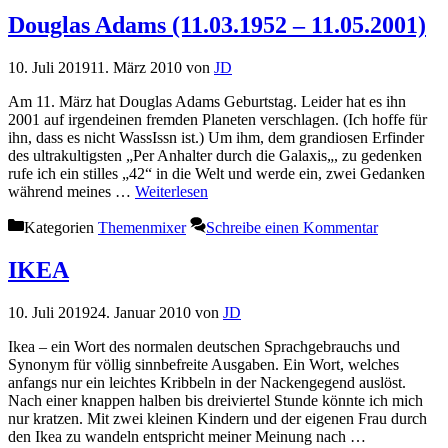
Douglas Adams (11.03.1952 – 11.05.2001)
10. Juli 2019
11. März 2010
von
JD
Am 11. März hat Douglas Adams Geburtstag. Leider hat es ihn
2001 auf irgendeinen fremden Planeten verschlagen. (Ich hoffe für
ihn, dass es nicht WassIssn ist.) Um ihm, dem grandiosen Erfinder
des ultrakultigsten „Per Anhalter durch die Galaxis„, zu gedenken
rufe ich ein stilles „42“ in die Welt und werde ein, zwei Gedanken
während meines …
Weiterlesen
Kategorien
Themenmixer
Schreibe einen Kommentar
IKEA
10. Juli 2019
24. Januar 2010
von
JD
Ikea – ein Wort des normalen deutschen Sprachgebrauchs und
Synonym für völlig sinnbefreite Ausgaben. Ein Wort, welches
anfangs nur ein leichtes Kribbeln in der Nackengegend auslöst.
Nach einer knappen halben bis dreiviertel Stunde könnte ich mich
nur kratzen. Mit zwei kleinen Kindern und der eigenen Frau durch
den Ikea zu wandeln entspricht meiner Meinung nach …