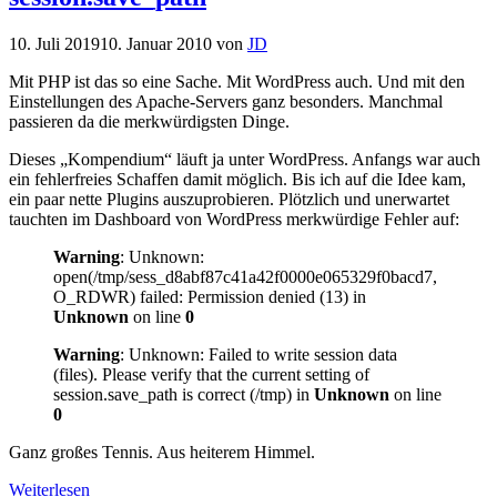
10. Juli 2019
10. Januar 2010
von
JD
Mit PHP ist das so eine Sache. Mit WordPress auch. Und mit den
Einstellungen des Apache-Servers ganz besonders. Manchmal
passieren da die merkwürdigsten Dinge.
Dieses „Kompendium“ läuft ja unter WordPress. Anfangs war auch
ein fehlerfreies Schaffen damit möglich. Bis ich auf die Idee kam,
ein paar nette Plugins auszuprobieren. Plötzlich und unerwartet
tauchten im Dashboard von WordPress merkwürdige Fehler auf:
Warning
: Unknown:
open(/tmp/sess_d8abf87c41a42f0000e065329f0bacd7,
O_RDWR) failed: Permission denied (13) in
Unknown
on line
0
Warning
: Unknown: Failed to write session data
(files). Please verify that the current setting of
session.save_path is correct (/tmp) in
Unknown
on line
0
Ganz großes Tennis. Aus heiterem Himmel.
Weiterlesen