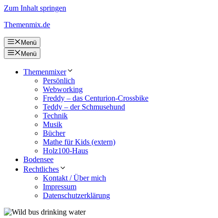
Zum Inhalt springen
Themenmix.de
Menü
Menü
Themenmixer
Persönlich
Webworking
Freddy – das Centurion-Crossbike
Teddy – der Schmusehund
Technik
Musik
Bücher
Mathe für Kids (extern)
Holz100-Haus
Bodensee
Rechtliches
Kontakt / Über mich
Impressum
Datenschutzerklärung