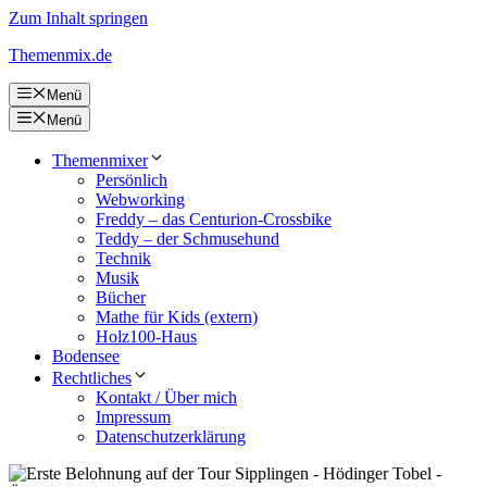
Zum Inhalt springen
Themenmix.de
Menü
Menü
Themenmixer
Persönlich
Webworking
Freddy – das Centurion-Crossbike
Teddy – der Schmusehund
Technik
Musik
Bücher
Mathe für Kids (extern)
Holz100-Haus
Bodensee
Rechtliches
Kontakt / Über mich
Impressum
Datenschutzerklärung