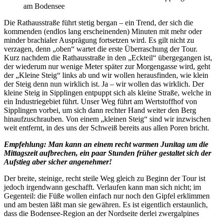
am Bodensee
Die Rathausstraße führt stetig bergan – ein Trend, der sich die
kommenden (endlos lang erscheinenden) Minuten mit mehr oder
minder brachialer Ausprägung fortsetzen wird. Es gilt nicht zu
verzagen, denn „oben“ wartet die erste Überraschung der Tour.
Kurz nachdem die Rathausstraße in den „Eckteil“ übergegangen ist,
der wiederum nur wenige Meter später zur Morgengasse wird, geht
der „Kleine Steig“ links ab und wir wollen herausfinden, wie klein
der Steig denn nun wirklich ist. Ja – wir wollen das wirklich. Der
kleine Steig in Sipplingen entpuppt sich als kleine Straße, welche in
ein Industriegebiet führt. Unser Weg führt am Wertstoffhof von
Sipplingen vorbei, um sich dann rechter Hand weiter den Berg
hinaufzuschrauben. Von einem „kleinen Steig“ sind wir inzwischen
weit entfernt, in des uns der Schweiß bereits aus allen Poren bricht.
Empfehlung: Man kann an einem recht warmen Junitag um die
Mittagszeit aufbrechen, ein paar Stunden früher gestaltet sich der
Aufstieg aber sicher angenehmer!
Der breite, steinige, recht steile Weg gleich zu Beginn der Tour ist
jedoch irgendwann geschafft. Verlaufen kann man sich nicht; im
Gegenteil: die Füße wollen einfach nur noch den Gipfel erklimmen
und am besten läßt man sie gewähren. Es ist eigentlich erstaunlich,
dass die Bodensee-Region an der Nordseite derlei zwergalpines