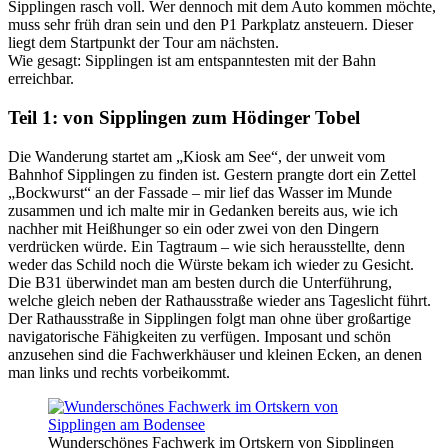
Sipplingen rasch voll. Wer dennoch mit dem Auto kommen möchte,
muss sehr früh dran sein und den P1 Parkplatz ansteuern. Dieser
liegt dem Startpunkt der Tour am nächsten.
Wie gesagt: Sipplingen ist am entspanntesten mit der Bahn
erreichbar.
Teil 1: von Sipplingen zum Hödinger Tobel
Die Wanderung startet am „Kiosk am See“, der unweit vom
Bahnhof Sipplingen zu finden ist. Gestern prangte dort ein Zettel
„Bockwurst“ an der Fassade – mir lief das Wasser im Munde
zusammen und ich malte mir in Gedanken bereits aus, wie ich
nachher mit Heißhunger so ein oder zwei von den Dingern
verdrücken würde. Ein Tagtraum – wie sich herausstellte, denn
weder das Schild noch die Würste bekam ich wieder zu Gesicht.
Die B31 überwindet man am besten durch die Unterführung,
welche gleich neben der Rathausstraße wieder ans Tageslicht führt.
Der Rathausstraße in Sipplingen folgt man ohne über großartige
navigatorische Fähigkeiten zu verfügen. Imposant und schön
anzusehen sind die Fachwerkhäuser und kleinen Ecken, an denen
man links und rechts vorbeikommt.
Wunderschönes Fachwerk im Ortskern von Sipplingen