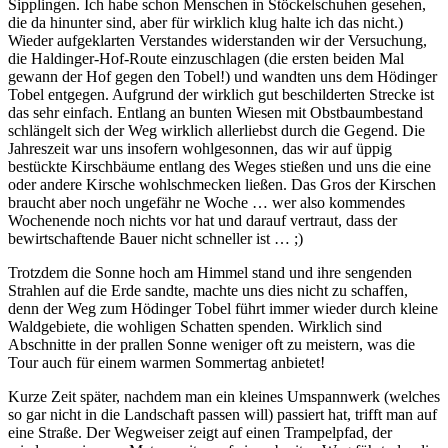
Sipplingen. Ich habe schon Menschen in Stöckelschuhen gesehen,
die da hinunter sind, aber für wirklich klug halte ich das nicht.)
Wieder aufgeklarten Verstandes widerstanden wir der Versuchung,
die Haldinger-Hof-Route einzuschlagen (die ersten beiden Mal
gewann der Hof gegen den Tobel!) und wandten uns dem Hödinger
Tobel entgegen. Aufgrund der wirklich gut beschilderten Strecke ist
das sehr einfach. Entlang an bunten Wiesen mit Obstbaumbestand
schlängelt sich der Weg wirklich allerliebst durch die Gegend. Die
Jahreszeit war uns insofern wohlgesonnen, das wir auf üppig
bestückte Kirschbäume entlang des Weges stießen und uns die eine
oder andere Kirsche wohlschmecken ließen. Das Gros der Kirschen
braucht aber noch ungefähr ne Woche … wer also kommendes
Wochenende noch nichts vor hat und darauf vertraut, dass der
bewirtschaftende Bauer nicht schneller ist … ;)
Trotzdem die Sonne hoch am Himmel stand und ihre sengenden
Strahlen auf die Erde sandte, machte uns dies nicht zu schaffen,
denn der Weg zum Hödinger Tobel führt immer wieder durch kleine
Waldgebiete, die wohligen Schatten spenden. Wirklich sind
Abschnitte in der prallen Sonne weniger oft zu meistern, was die
Tour auch für einem warmen Sommertag anbietet!
Kurze Zeit später, nachdem man ein kleines Umspannwerk (welches
so gar nicht in die Landschaft passen will) passiert hat, trifft man auf
eine Straße. Der Wegweiser zeigt auf einen Trampelpfad, der