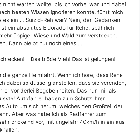
icht warten wollte, bis ich vorbei war und dabei
ach besten Wissen ignorieren konnte, führt mich
ss es ein … Suizid-Reh war? Nein, den Gedanken
ist ein absolutes Eldorado für Rehe: spährlich
el mehr üppiger Wiese und Wald zum verstecken.
n. Dann bleibt nur noch eines ….
schrecken! – Das blöde Vieh! Das ist gelungen!
h die ganze Heimfahrt. Wenn ich höre, dass Rehe
ch dabei so dusselig anstellen, dass sie verenden,
rer vor derlei Begebenheiten. Das nun mir als
usste! Autofahrer haben zum Schutz ihrer
as Auto um sich herum, welches den Großteil der
kann. Aber was habe ich als Radfahrer zum
t sehr prickelnd vor, mit ungefähr 40km/h in ein aus
knallen.