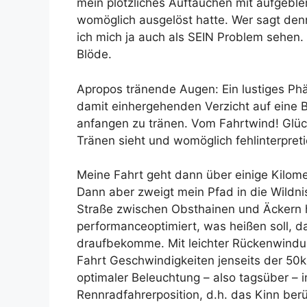
mein plötzliches Auftauchen mit aufgebl
womöglich ausgelöst hatte. Wer sagt den
ich mich ja auch als SEIN Problem sehen.
Blöde.
Apropos tränende Augen: Ein lustiges Ph
damit einhergehenden Verzicht auf eine Br
anfangen zu tränen. Vom Fahrtwind! Glück
Tränen sieht und womöglich fehlinterpreti
Meine Fahrt geht dann über einige Kilome
Dann aber zweigt mein Pfad in die Wildnis
Straße zwischen Obsthainen und Äckern hi
performanceoptimiert, was heißen soll, 
draufbekomme. Mit leichter Rückenwindun
Fahrt Geschwindigkeiten jenseits der 50k
optimaler Beleuchtung – also tagsüber – 
Rennradfahrerposition, d.h. das Kinn ber