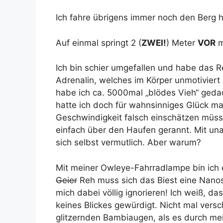
Ich fahre übrigens immer noch den Berg h
Auf einmal springt 2 (
ZWEI!
) Meter
VOR
m
Ich bin schier umgefallen und habe das R
Adrenalin, welches im Körper unmotivier
habe ich ca. 5000mal „blödes Vieh“ geda
hatte ich doch für wahnsinniges Glück m
Geschwindigkeit falsch einschätzen müss
einfach über den Haufen gerannt. Mit u
sich selbst vermutlich. Aber warum?
Mit meiner Owleye-Fahrradlampe bin ich 
Geier
Reh muss sich das Biest eine Nano
mich dabei völlig ignorieren! Ich weiß, da
keines Blickes gewürdigt. Nicht mal versc
glitzernden Bambiaugen, als es durch me