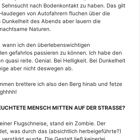
te Sehnsucht nach Bodenkontakt zu haben. Das gilt
e Haudegen von Autofahrern fluchen über die
en Dunkelheit des Abends aber lauern die
 unachtsame Naturen.
, wann ich den überlebenswichtigen
len gefahrlos passieren zu können. Ich habe den
 quasi reite. Genial. Bei Helligkeit. Bei Dunkelheit
teige aber nicht deswegen ab.
en brettere ich also den Berg hinab und fetze
gghhhh!
EUCHTETE MENSCH MITTEN AUF DER STRASSE?
 meiner Flugschneise, stand ein Zombie. Der
det, was durch das (absichtlich herbeigeführte?)
verstärkt wurde. Die Gestalt ließ keinerlei