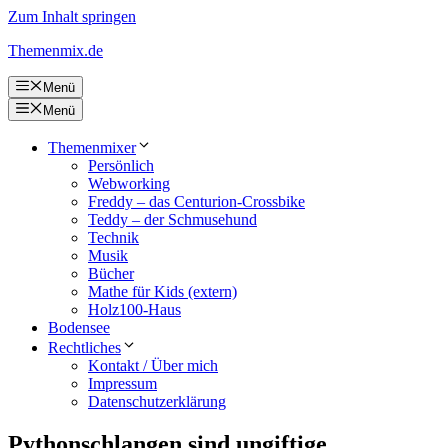
Zum Inhalt springen
Themenmix.de
Menü
Menü
Themenmixer
Persönlich
Webworking
Freddy – das Centurion-Crossbike
Teddy – der Schmusehund
Technik
Musik
Bücher
Mathe für Kids (extern)
Holz100-Haus
Bodensee
Rechtliches
Kontakt / Über mich
Impressum
Datenschutzerklärung
Pythonschlangen sind ungiftige