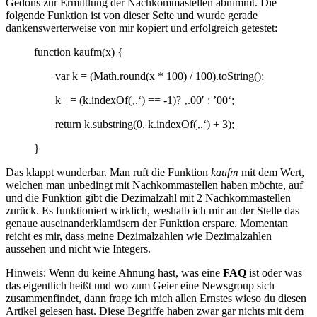
Gedöns zur Ermittlung der Nachkommastellen abnimmt. Die
folgende Funktion ist von dieser Seite und wurde gerade
dankenswerterweise von mir kopiert und erfolgreich getestet:
function kaufm(x) {
var k = (Math.round(x * 100) / 100).toString();
k += (k.indexOf(‚.‘) == -1)? ‚.00′ : ’00‘;
return k.substring(0, k.indexOf(‚.‘) + 3);
}
Das klappt wunderbar. Man ruft die Funktion
kaufm
mit dem Wert,
welchen man unbedingt mit Nachkommastellen haben möchte, auf
und die Funktion gibt die Dezimalzahl mit 2 Nachkommastellen
zurück. Es funktioniert wirklich, weshalb ich mir an der Stelle das
genaue auseinanderklamüsern der Funktion erspare. Momentan
reicht es mir, dass meine Dezimalzahlen wie Dezimalzahlen
aussehen und nicht wie Integers.
Hinweis: Wenn du keine Ahnung hast, was eine
FAQ
ist oder was
das eigentlich heißt und wo zum Geier eine Newsgroup sich
zusammenfindet, dann frage ich mich allen Ernstes wieso du diesen
Artikel gelesen hast. Diese Begriffe haben zwar gar nichts mit dem