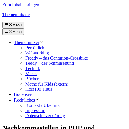
Zum Inhalt springen
Themenmix.de
Menü
Menü
Themenmixer
Persönlich
Webworking
Freddy – das Centurion-Crossbike
Teddy – der Schmusehund
Technik
Musik
Bücher
Mathe für Kids (extern)
Holz100-Haus
Bodensee
Rechtliches
Kontakt / Über mich
Impressum
Datenschutzerklärung
Nachkommastellen in PHP und