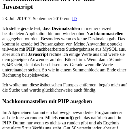
Javascript
23. Juli 2019
17. September 2010
von
JD
Ich stellte gerade fest, dass
Dezimalzahlen
in meiner derzeit
bearbeiteten Applikation hin und wieder ohne
Nachkommastellen
ausgegeben wurden. Besonders wenn es keine Dezimalen gab. Das
kommt ja gerade bei Preisangaben vor. Meine Anwendung spuckt
teilweise mit
PHP
nachbearbeitete Suchergebnisse aus MySQL aus,
aber auch mit
Javascript
rechne ich einige Werte aus und werfe sie
dem geneigten Anwender auf den Bildschirm. Wenn dann 5€ unter
6,34€ steht, sieht das beschissen aus. Gerade wenn die Werte
untereinander stehen. So wie in einem Summenblock am Ende einer
Rechnung beispielsweise.
Ich wollte nun diese ästhetischen Fauxpas entfernen, begab mich auf
die Suche und wurde glücklicherweise auch fündig.
Nachkommastellen mit PHP ausgeben
Im Allgemeinen kommt ein halbwegs bewanderter Programmierer
auf die Idee zu runden. Mittels
round()
geht das natürlich auch in
PHP. Dumm nur wenn es nichts zu runden gibt und als Ergebnis
eine glatte 5 zur Verfügung steht. Gut 5€ versteht jeder, aber auf