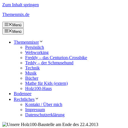
Zum Inhalt springen
Themenmix.de
Menü
Menü
Themenmixer
Persönlich
Webworking
Freddy – das Centurion-Crossbike
Teddy – der Schmusehund
Technik
Musik
Bücher
Mathe für Kids (extern)
Holz100-Haus
Bodensee
Rechtliches
Kontakt / Über mich
Impressum
Datenschutzerklärung