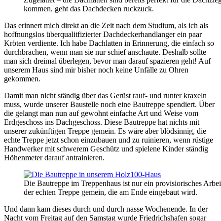
kommen, geht das Dachdecken ruckzuck.
Das erinnert mich direkt an die Zeit nach dem Studium, als ich als
hoffnungslos überqualitfizierter Dachdeckerhandlanger ein paar
Kröten verdiente. Ich habe Dachlatten in Erinnerung, die einfach so
durchbrachen, wenn man sie nur schief anschaute. Deshalb sollte
man sich dreimal überlegen, bevor man darauf spazieren geht! Auf
unserem Haus sind mir bisher noch keine Unfälle zu Ohren
gekommen.
Damit man nicht ständig über das Gerüst rauf- und runter kraxeln
muss, wurde unserer Baustelle noch eine Bautreppe spendiert. Über
die gelangt man nun auf gewohnt einfache Art und Weise vom
Erdgeschoss ins Dachgeschoss. Diese Bautreppe hat nichts mit
unserer zukünftigen Treppe gemein. Es wäre aber blödsinnig, die
echte Treppe jetzt schon einzubauen und zu ruinieren, wenn rüstige
Handwerker mit schwerem Geschütz und spielene Kinder ständig
Höhenmeter darauf antrainieren.
Die Bautreppe im Treppenhaus ist nur ein provisiorisches Arbei
der echten Treppe gemein, die am Ende eingebaut wird.
Und dann kam dieses durch und durch nasse Wochenende. In der
Nacht vom Freitag auf den Samstag wurde Friedrichshafen sogar