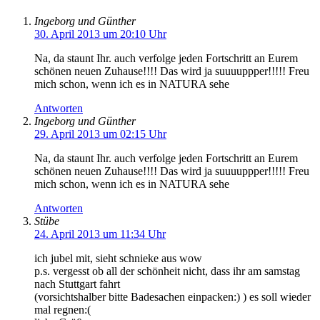
Ingeborg und Günther
30. April 2013 um 20:10 Uhr
Na, da staunt Ihr. auch verfolge jeden Fortschritt an Eurem
schönen neuen Zuhause!!!! Das wird ja suuuuppper!!!!! Freu
mich schon, wenn ich es in NATURA sehe
Antworten
Ingeborg und Günther
29. April 2013 um 02:15 Uhr
Na, da staunt Ihr. auch verfolge jeden Fortschritt an Eurem
schönen neuen Zuhause!!!! Das wird ja suuuuppper!!!!! Freu
mich schon, wenn ich es in NATURA sehe
Antworten
Stübe
24. April 2013 um 11:34 Uhr
ich jubel mit, sieht schnieke aus wow
p.s. vergesst ob all der schönheit nicht, dass ihr am samstag
nach Stuttgart fahrt
(vorsichtshalber bitte Badesachen einpacken:) ) es soll wieder
mal regnen:(