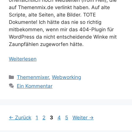
auf Themenmix.de verlinkt haben. Auf alte
Scripte, alte Seiten, alte Bilder. TOTE
Dokumente! Ich hätte das nie so richtig
mitbekommen, wenn mir das 404-Plugin für
WordPress da nicht entscheidende Winke mit
Zaunpfählen zugeworfen hätte.
Weiterlesen
Kategorien
Themenmixer
,
Webworking
Ein Kommentar
Seite
Seite
Seite
Seite
Seite
←
Zurück
1
2
3
4
5
Weiter
→