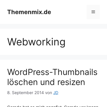
Zum
Inhalt
Themenmix.de
Menü
springen
Webworking
WordPress-Thumbnails
löschen und resizen
8. September 2014
von
JD